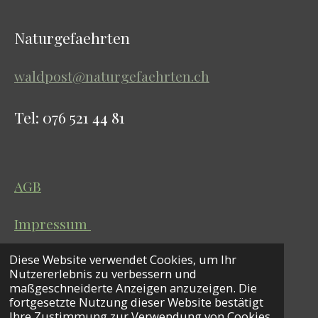
n
h
o
s
a
u
Naturgefaehrten
t
t
T
a
s
u
waldpost@naturgefaehrten.ch
g
A
b
r
p
e
Tel: 076 521 44 81
a
p
m
AGB
Impressum
Diese Website verwendet Cookies, um Ihr
Datenschutz
Nutzererlebnis zu verbessern und
© 2026 Naturgefaehrten
maßgeschneiderte Anzeigen anzuzeigen. Die
fortgesetzte Nutzung dieser Website bestätigt
Ihre Zustimmung zur Verwendung von Cookies.