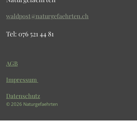
t
t
T
a
s
u
waldpost@naturgefaehrten.ch
g
A
b
r
p
e
Tel: 076 521 44 81
a
p
m
AGB
Impressum
Datenschutz
© 2026 Naturgefaehrten