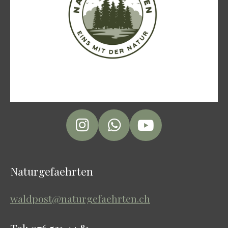
I
W
Y
n
h
o
s
a
u
Naturgefaehrten
t
t
T
a
s
u
waldpost@naturgefaehrten.ch
g
A
b
r
p
e