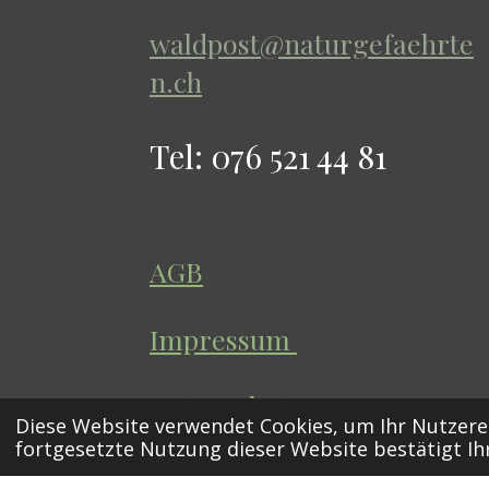
a
s
u
waldpost@naturgefaehrte
g
A
b
n.ch
r
p
e
a
p
Tel: 076 521 44 81
m
AGB
Impressum
Datenschutz
Diese Website verwendet Cookies, um Ihr Nutzere
© 2026 Naturgefaehrten
fortgesetzte Nutzung dieser Website bestätigt 